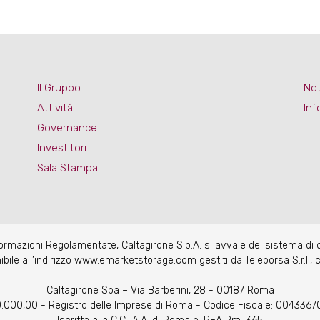
Il Gruppo
Not
Attività
Inf
Governance
Investitori
Sala Stampa
nformazioni Regolamentate, Caltagirone S.p.A. si avvale del sistema di
e all’indirizzo www.emarketstorage.com gestiti da Teleborsa S.r.l., c
Caltagirone Spa – Via Barberini, 28 - 00187 Roma
20.000,00 - Registro delle Imprese di Roma - Codice Fiscale: 004336