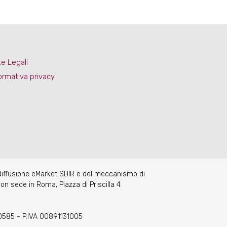
e Legali
ormativa privacy
 diffusione eMarket SDIR e del meccanismo di
on sede in Roma, Piazza di Priscilla 4
70585 - P.IVA 00891131005