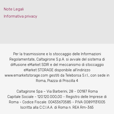
Note Legali
Informativa privacy
Per la trasmissione e lo stoccaggio delle Informazioni
Regolamentate, Caltagirone S.p.A. si avvale del sistema di
diffusione eMarket SDIR e del meccanismo di stoccaggio
eMarket STORAGE disponibile all’indirizzo
www.emarketstorage.com gestiti da Teleborsa S.r.l., con sede in
Roma, Piazza di Priscilla 4
Caltagirone Spa – Via Barberini, 28 - 00187 Roma
Capitale Sociale - 120.120.000,00 - Registro delle Imprese di
Roma - Codice Fiscale: 00433670585 - P.IVA 00891131005
Iscritta alla C.C.I.A.A. di Roma n. REA Rm-365