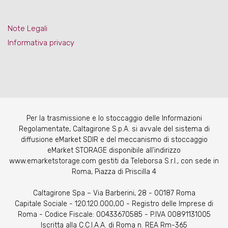
Note Legali
Informativa privacy
Per la trasmissione e lo stoccaggio delle Informazioni
Regolamentate, Caltagirone S.p.A. si avvale del sistema di
diffusione eMarket SDIR e del meccanismo di stoccaggio
eMarket STORAGE disponibile all’indirizzo
www.emarketstorage.com gestiti da Teleborsa S.r.l., con sede in
Roma, Piazza di Priscilla 4
Caltagirone Spa – Via Barberini, 28 - 00187 Roma
Capitale Sociale - 120.120.000,00 - Registro delle Imprese di
Roma - Codice Fiscale: 00433670585 - P.IVA 00891131005
Iscritta alla C.C.I.A.A. di Roma n. REA Rm-365