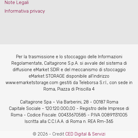
Note Legali
Informativa privacy
Per la trasmissione e lo stoccaggio delle Informazioni
Regolamentate, Caltagirone S.p.A. si avvale del sistema di
diffusione eMarket SDIR e del meccanismo di stoccaggio
eMarket STORAGE disponibile all’indirizzo
www.emarketstorage.com gestiti da Teleborsa S.r.l., con sede in
Roma, Piazza di Priscilla 4
Caltagirone Spa – Via Barberini, 28 - 00187 Roma
Capitale Sociale - 120.120.000,00 - Registro delle Imprese di
Roma - Codice Fiscale: 00433670585 - P.IVA 00891131005
Iscritta alla C.C.I.A.A. di Roma n. REA Rm-365
© 2026 - Credit
CED Digital & Servizi