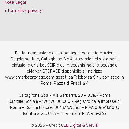
Note Legali
Informativa privacy
Per la trasmissione e lo stoccaggio delle Informazioni
Regolamentate, Caltagirone S.p.A. si avvale del sistema di
diffusione eMarket SDIR e del meccanismo di stoccaggio
eMarket STORAGE disponibile all’indirizzo
www.emarketstorage.com gestiti da Teleborsa S.r.l., con sede in
Roma, Piazza di Priscilla 4
Caltagirone Spa – Via Barberini, 28 - 00187 Roma
Capitale Sociale - 120.120.000,00 - Registro delle Imprese di
Roma - Codice Fiscale: 00433670585 - P.IVA 00891131005
Iscritta alla C.C.I.A.A. di Roma n. REA Rm-365
© 2026 - Credit
CED Digital & Servizi