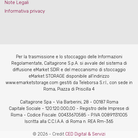
Note Legali
Informativa privacy
Per la trasmissione e lo stoccaggio delle Informazioni
Regolamentate, Caltagirone S.p.A. si avvale del sistema di
diffusione eMarket SDIR e del meccanismo di stoccaggio
eMarket STORAGE disponibile all’indirizzo
www.emarketstorage.com gestiti da Teleborsa S.r.l., con sede in
Roma, Piazza di Priscilla 4
Caltagirone Spa – Via Barberini, 28 - 00187 Roma
Capitale Sociale - 120.120.000,00 - Registro delle Imprese di
Roma - Codice Fiscale: 00433670585 - P.IVA 00891131005
Iscritta alla C.C.I.A.A. di Roma n. REA Rm-365
© 2026 - Credit
CED Digital & Servizi