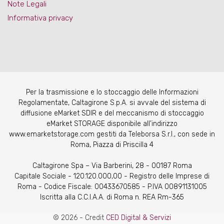
Note Legali
Informativa privacy
Per la trasmissione e lo stoccaggio delle Informazioni
Regolamentate, Caltagirone S.p.A. si avvale del sistema di
diffusione eMarket SDIR e del meccanismo di stoccaggio
eMarket STORAGE disponibile all’indirizzo
www.emarketstorage.com gestiti da Teleborsa S.r.l., con sede in
Roma, Piazza di Priscilla 4
Caltagirone Spa – Via Barberini, 28 - 00187 Roma
Capitale Sociale - 120.120.000,00 - Registro delle Imprese di
Roma - Codice Fiscale: 00433670585 - P.IVA 00891131005
Iscritta alla C.C.I.A.A. di Roma n. REA Rm-365
© 2026 - Credit
CED Digital & Servizi