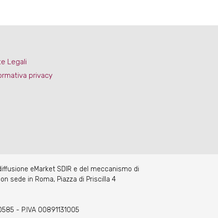
e Legali
ormativa privacy
 diffusione eMarket SDIR e del meccanismo di
on sede in Roma, Piazza di Priscilla 4
70585 - P.IVA 00891131005