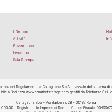
Il Gruppo
Not
Attività
Inf
Governance
Investitori
Sala Stampa
nformazioni Regolamentate, Caltagirone S.p.A. si avvale del sistema di
e all’indirizzo www.emarketstorage.com gestiti da Teleborsa S.r.l., c
Caltagirone Spa – Via Barberini, 28 - 00187 Roma
20.000,00 - Registro delle Imprese di Roma - Codice Fiscale: 004336