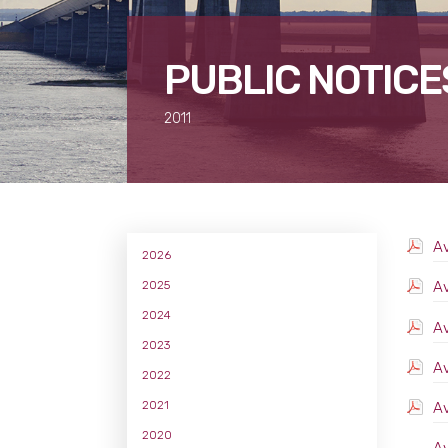
PUBLIC NOTICE
2011
Av
2026
2025
Av
2024
Av
2023
Av
2022
2021
Av
2020