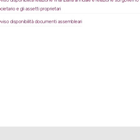
viso disponibilità relazione finanziaria annuale e relazione sul governo
cietario e gli assetti proprietari
viso disponibilità documenti assembleari