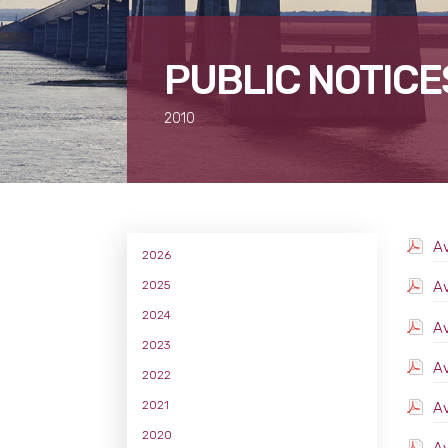
PUBLIC NOTICE
2010
Av
2026
2025
Av
2024
Av
2023
Av
2022
2021
Av
2020