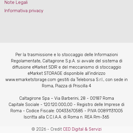
Note Legali
Informativa privacy
Per la trasmissione e lo stoccaggio delle Informazioni
Regolamentate, Caltagirone S.p.A. si avvale del sistema di
diffusione eMarket SDIR e del meccanismo di stoccaggio
eMarket STORAGE disponibile all’indirizzo
www.emarketstorage.com gestiti da Teleborsa S.r.l., con sede in
Roma, Piazza di Priscilla 4
Caltagirone Spa – Via Barberini, 28 - 00187 Roma
Capitale Sociale - 120.120.000,00 - Registro delle Imprese di
Roma - Codice Fiscale: 00433670585 - P.IVA 00891131005
Iscritta alla C.C.I.A.A. di Roma n. REA Rm-365
© 2026 - Credit
CED Digital & Servizi