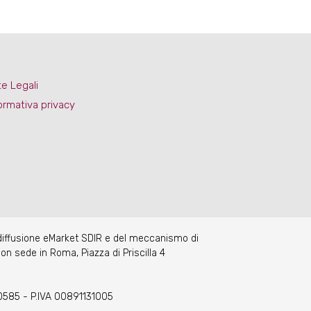
e Legali
ormativa privacy
 diffusione eMarket SDIR e del meccanismo di
on sede in Roma, Piazza di Priscilla 4
70585 - P.IVA 00891131005