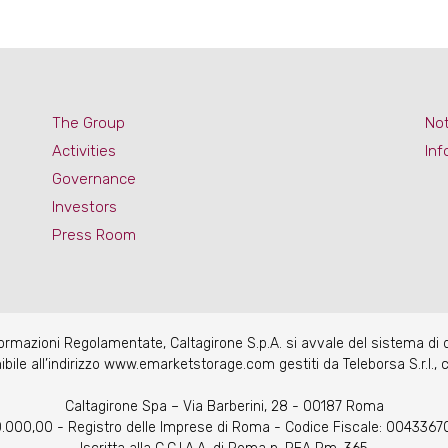
The Group
Not
Activities
Inf
Governance
Investors
Press Room
nformazioni Regolamentate, Caltagirone S.p.A. si avvale del sistema di
e all’indirizzo www.emarketstorage.com gestiti da Teleborsa S.r.l., c
Caltagirone Spa – Via Barberini, 28 - 00187 Roma
20.000,00 - Registro delle Imprese di Roma - Codice Fiscale: 004336