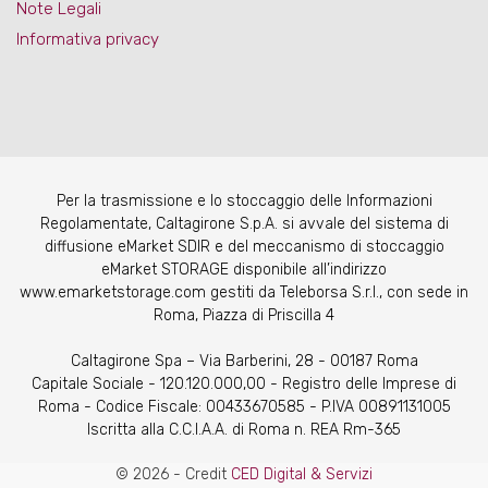
Note Legali
Informativa privacy
Per la trasmissione e lo stoccaggio delle Informazioni
Regolamentate, Caltagirone S.p.A. si avvale del sistema di
diffusione eMarket SDIR e del meccanismo di stoccaggio
eMarket STORAGE disponibile all’indirizzo
www.emarketstorage.com gestiti da Teleborsa S.r.l., con sede in
Roma, Piazza di Priscilla 4
Caltagirone Spa – Via Barberini, 28 - 00187 Roma
Capitale Sociale - 120.120.000,00 - Registro delle Imprese di
Roma - Codice Fiscale: 00433670585 - P.IVA 00891131005
Iscritta alla C.C.I.A.A. di Roma n. REA Rm-365
© 2026 - Credit
CED Digital & Servizi